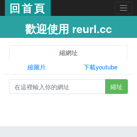
回首頁
歡迎使用 reurl.cc
縮網址
縮圖片
下載youtube
縮址