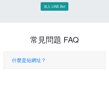
加入 LINE Bot
常見問題 FAQ
什麼是短網址？
短網址是一種將長網址轉換成簡短網址的服
務，讓您可以更方便地分享連結。
使用短網址有什麼好處？