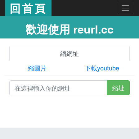
回首頁
歡迎使用 reurl.cc
縮網址
縮圖片
下載youtube
縮址