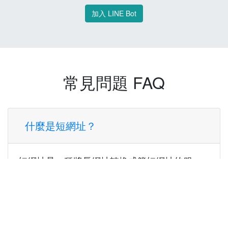
加入 LINE Bot
常見問題 FAQ
什麼是短網址？
短網址是一種將長網址轉換成簡短網址的服
務，讓您可以更方便地分享連結。
使用短網址有什麼好處？