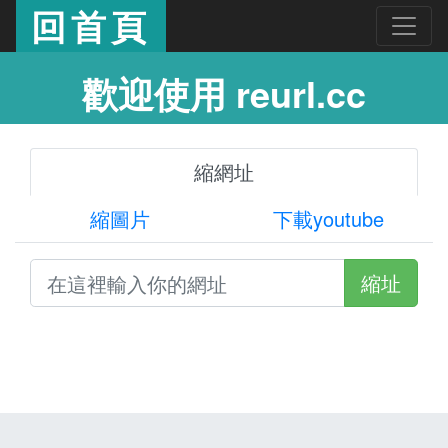
回首頁
歡迎使用 reurl.cc
縮網址
縮圖片
下載youtube
縮址