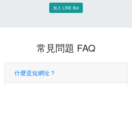
加入 LINE Bot
常見問題 FAQ
什麼是短網址？
短網址是一種將長網址轉換成簡短網址的服
務，讓您可以更方便地分享連結。
使用短網址有什麼好處？