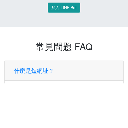
加入 LINE Bot
常見問題 FAQ
什麼是短網址？
短網址是一種將長網址轉換成簡短網址的服
務，讓您可以更方便地分享連結。
使用短網址有什麼好處？