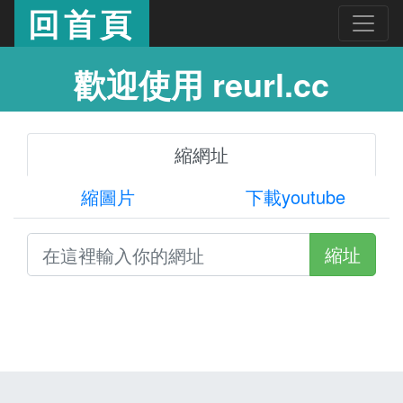
回首頁
歡迎使用 reurl.cc
縮網址
縮圖片
下載youtube
縮址