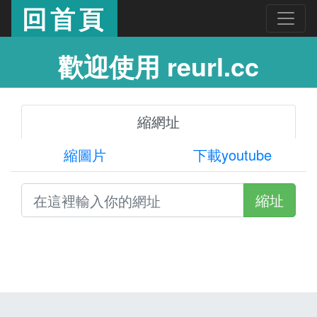
回首頁
歡迎使用 reurl.cc
縮網址
縮圖片
下載youtube
縮址