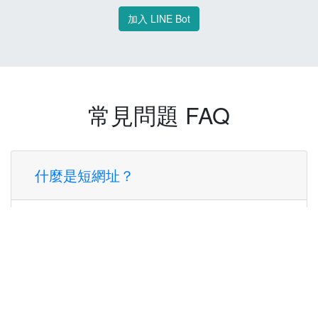
加入 LINE Bot
常見問題 FAQ
什麼是短網址？
短網址是一種將長網址轉換成簡短網址的服
務，讓您可以更方便地分享連結。
使用短網址有什麼好處？