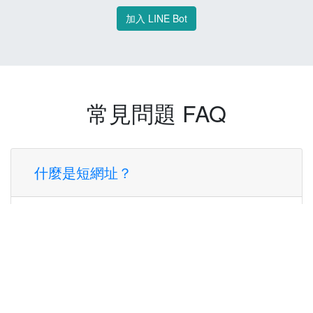
加入 LINE Bot
常見問題 FAQ
什麼是短網址？
短網址是一種將長網址轉換成簡短網址的服
務，讓您可以更方便地分享連結。
使用短網址有什麼好處？