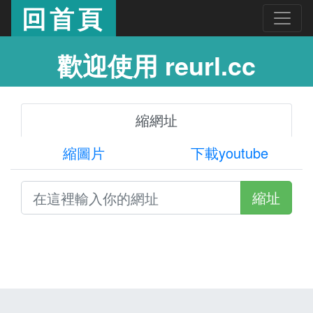
回首頁
歡迎使用 reurl.cc
縮網址
縮圖片
下載youtube
縮址