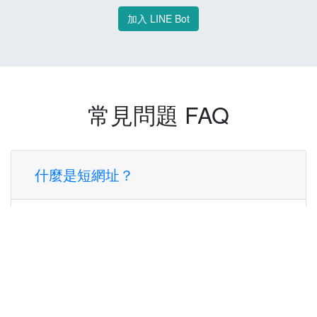
加入 LINE Bot
常見問題 FAQ
什麼是短網址？
短網址是一種將長網址轉換成簡短網址的服
務，讓您可以更方便地分享連結。
使用短網址有什麼好處？