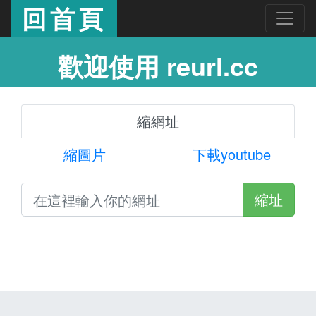
回首頁
歡迎使用 reurl.cc
縮網址
縮圖片
下載youtube
縮址