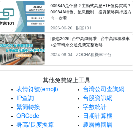
00984A是什麼？主動式高息ETF值得買嗎？
00984A特色、配息機制、投資策略與持股方
向一次看
2026-06-20
財富101
[優惠2025] 台中高鐵轉乘 - 台中高鐵租機車
+公車轉乘交通免費完整攻略
2024-06-04
ZOCHA租機車平台
其他免費線上工具
表情符號(emoji)
台灣公司查詢網
IP查詢
台股資訊網
繁簡轉換
字數統計
QRCode
日期計算機
身高/長度換算
農曆轉國曆