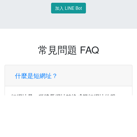
加入 LINE Bot
常見問題 FAQ
什麼是短網址？
短網址是一種將長網址轉換成簡短網址的服
務，讓您可以更方便地分享連結。
使用短網址有什麼好處？