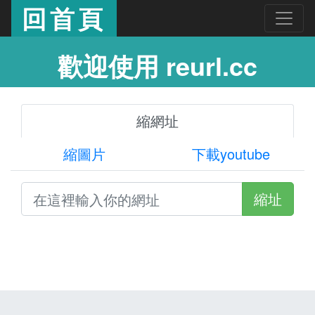
回首頁
歡迎使用 reurl.cc
縮網址
縮圖片
下載youtube
縮址