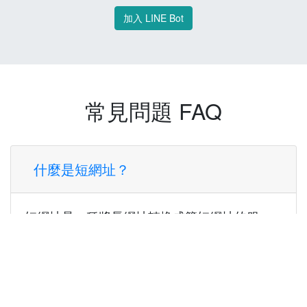
加入 LINE Bot
常見問題 FAQ
什麼是短網址？
短網址是一種將長網址轉換成簡短網址的服
務，讓您可以更方便地分享連結。
使用短網址有什麼好處？