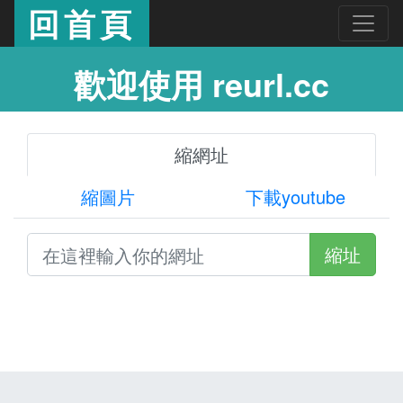
回首頁
歡迎使用 reurl.cc
縮網址
縮圖片
下載youtube
縮址