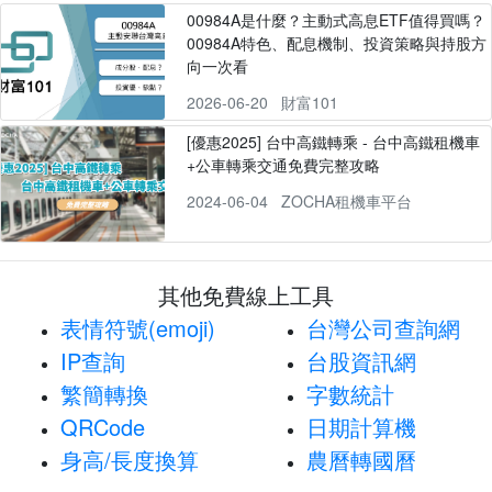
00984A是什麼？主動式高息ETF值得買嗎？
00984A特色、配息機制、投資策略與持股方
向一次看
2026-06-20
財富101
[優惠2025] 台中高鐵轉乘 - 台中高鐵租機車
+公車轉乘交通免費完整攻略
2024-06-04
ZOCHA租機車平台
其他免費線上工具
表情符號(emoji)
台灣公司查詢網
IP查詢
台股資訊網
繁簡轉換
字數統計
QRCode
日期計算機
身高/長度換算
農曆轉國曆