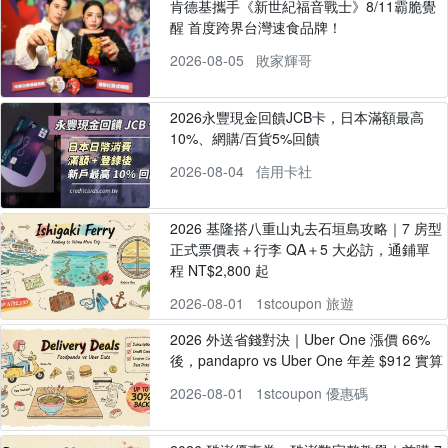
肯德基攜手《新世紀福音戰士》8/11霸脆覺
醒 首度跨界台灣速食品牌！
2026-08-05
敗家輝哥
2026永豐現金回饋JCB卡，日本滿額最高
10%、網購/百貨5%回饋
2026-08-04
信用卡社
2026 基隆搭八重山丸去石垣島攻略｜7 房型
正式票價表＋行李 QA＋5 大必訪，通鋪單
程 NT$2,800 起
2026-08-01
1stcoupon 旅遊
2026 外送省錢對決｜Uber One 漲價 66%
後，pandapro vs Uber One 年差 $912 實算
2026-08-01
1stcoupon 優惠碼