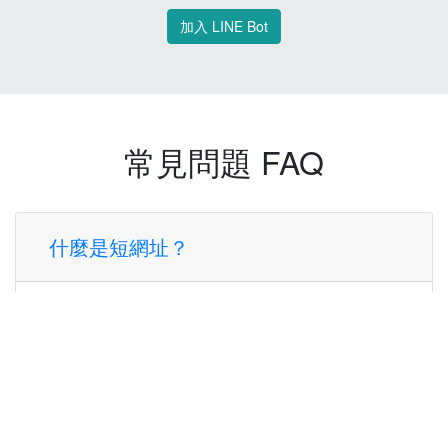
加入 LINE Bot
常見問題 FAQ
什麼是短網址？
短網址是一種將長網址轉換成簡短網址的服
務，讓您可以更方便地分享連結。
使用短網址有什麼好處？