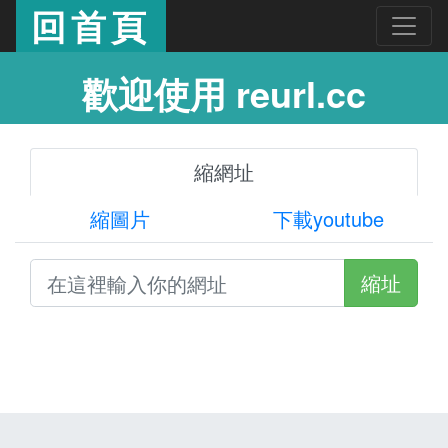
回首頁
歡迎使用 reurl.cc
縮網址
縮圖片
下載youtube
縮址