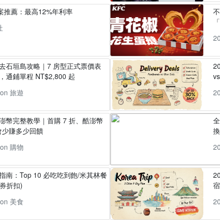
方案推薦：最高12%年利率
「
社
2
丸去石垣島攻略｜7 房型正式票價表
2
通鋪單程 NT$2,800 起
v
pon 旅遊
2
酷澎幣完整教學｜首購 7 折、酷澎幣
全
會少賺多少回饋
換
pon 購物
2
指南：Top 10 必吃吃到飽/米其林餐
2
券折扣)
pon 美食
2