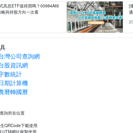
式高息ETF值得買嗎？00984A特
[
策略與持股方向一次看
1
2
具
台灣公司查詢網
台股資訊網
字數統計
日期計算機
農曆轉國曆
P查詢所在位置
生QRCode下載使用
生UTM網址複製使用