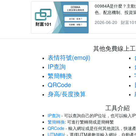
00984A是什麼？主動
色、配息機制、投資
2026-06-20
財富10
其他免費線上工
表情符號(emoji)
IP查詢
繁簡轉換
QRCode
身高/長度換算
工具介紹
IP查詢
- 可以查詢自己的IP位址，也可以輸入I
繁簡轉換
: 可進行繁轉簡或是簡轉繁
QRCode
- 輸入網址或是任何其他資訊，快速產
UTM網址
- 選擇UTM參數並輸入網址，自動產