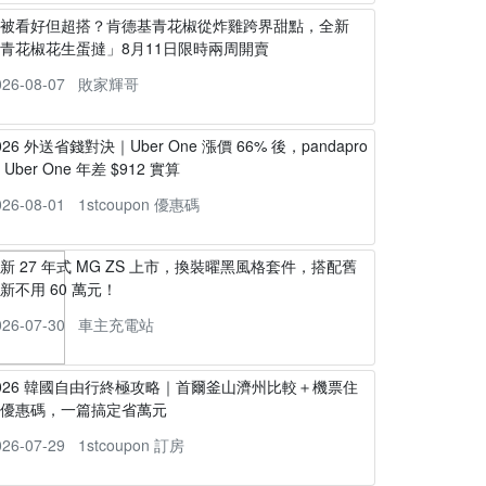
不被看好但超搭？肯德基青花椒從炸雞跨界甜點，全新
青花椒花生蛋撻」8月11日限時兩周開賣
026-08-07
敗家輝哥
026 外送省錢對決｜Uber One 漲價 66% 後，pandapro
s Uber One 年差 $912 實算
026-08-01
1stcoupon 優惠碼
新 27 年式 MG ZS 上市，換裝曜黑風格套件，搭配舊
新不用 60 萬元！
026-07-30
車主充電站
026 韓國自由行終極攻略｜首爾釜山濟州比較＋機票住
宿優惠碼，一篇搞定省萬元
026-07-29
1stcoupon 訂房