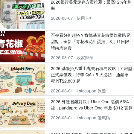
2026銀行美元定存方案推薦：最高12%年利
率
2026-08-07
信用卡社
不被看好但超搭？肯德基青花椒從炸雞跨界
甜點，全新「青花椒花生蛋撻」8月11日限
時兩周開賣
2026-08-07
敗家輝哥
2026 基隆搭八重山丸去石垣島攻略｜7 房型
正式票價表＋行李 QA＋5 大必訪，通鋪單
程 NT$2,800 起
2026-08-01
1stcoupon 旅遊
2026 外送省錢對決｜Uber One 漲價 66%
後，pandapro vs Uber One 年差 $912 實算
2026-08-01
1stcoupon 優惠碼