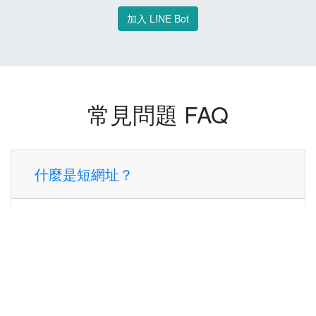
加入 LINE Bot
常見問題 FAQ
什麼是短網址？
短網址是一種將長網址轉換成簡短網址的服
務，讓您可以更方便地分享連結。
使用短網址有什麼好處？