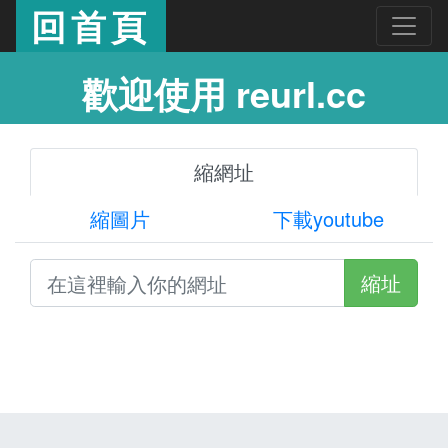
回首頁
歡迎使用 reurl.cc
縮網址
縮圖片
下載youtube
縮址