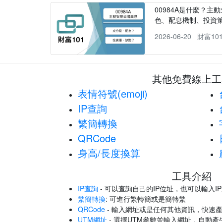
00984A是什麼？主動
色、配息機制、投資
2026-06-20
財富10
其他免費線上工
表情符號(emoji)
IP查詢
繁簡轉換
QRCode
身高/長度換算
工具介紹
IP查詢
- 可以查詢自己的IP位址，也可以輸入I
繁簡轉換
: 可進行繁轉簡或是簡轉繁
QRCode
- 輸入網址或是任何其他資訊，快速產
UTM網址
- 選擇UTM參數並輸入網址，自動產