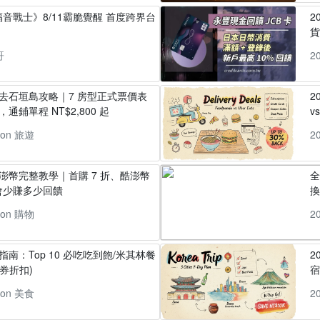
音戰士》8/11霸脆覺醒 首度跨界台
2
貨
哥
2
丸去石垣島攻略｜7 房型正式票價表
2
通鋪單程 NT$2,800 起
v
pon 旅遊
2
酷澎幣完整教學｜首購 7 折、酷澎幣
全
會少賺多少回饋
換
pon 購物
2
指南：Top 10 必吃吃到飽/米其林餐
2
券折扣)
pon 美食
2