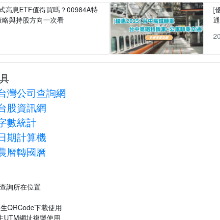
式高息ETF值得買嗎？00984A特
[
策略與持股方向一次看
1
2
具
台灣公司查詢網
台股資訊網
字數統計
日期計算機
農曆轉國曆
P查詢所在位置
生QRCode下載使用
生UTM網址複製使用