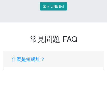
加入 LINE Bot
常見問題 FAQ
什麼是短網址？
短網址是一種將長網址轉換成簡短網址的服
務，讓您可以更方便地分享連結。
使用短網址有什麼好處？