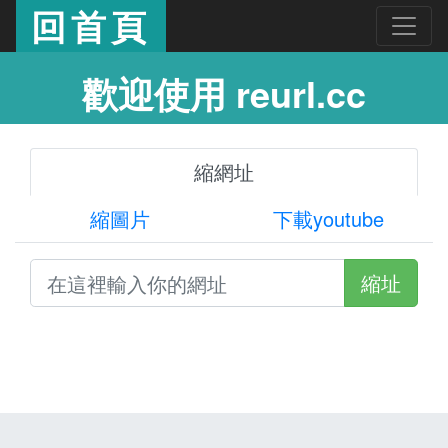
回首頁
歡迎使用 reurl.cc
縮網址
縮圖片
下載youtube
縮址