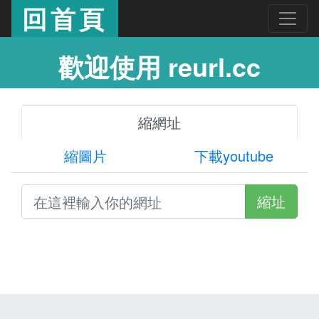
回首頁
歡迎使用 reurl.cc
縮網址
縮圖片
下載youtube
縮址