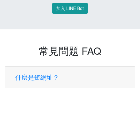
加入 LINE Bot
常見問題 FAQ
什麼是短網址？
短網址是一種將長網址轉換成簡短網址的服
務，讓您可以更方便地分享連結。
使用短網址有什麼好處？