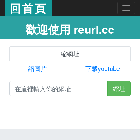
回首頁
歡迎使用 reurl.cc
縮網址
縮圖片
下載youtube
縮址