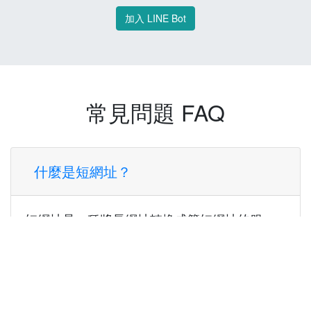
加入 LINE Bot
常見問題 FAQ
什麼是短網址？
短網址是一種將長網址轉換成簡短網址的服
務，讓您可以更方便地分享連結。
使用短網址有什麼好處？