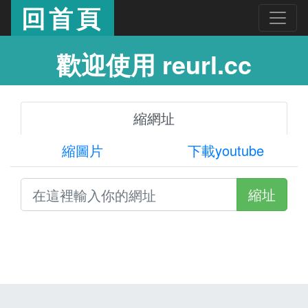
回首頁
歡迎使用 reurl.cc
縮網址
縮圖片
下載youtube
縮址