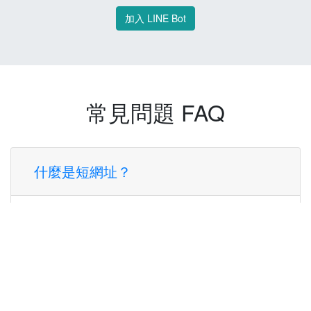
加入 LINE Bot
常見問題 FAQ
什麼是短網址？
短網址是一種將長網址轉換成簡短網址的服
務，讓您可以更方便地分享連結。
使用短網址有什麼好處？