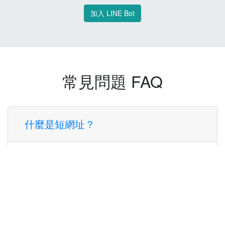
加入 LINE Bot
常見問題 FAQ
什麼是短網址？
短網址是一種將長網址轉換成簡短網址的服
務，讓您可以更方便地分享連結。
使用短網址有什麼好處？