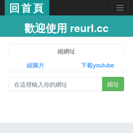
回首頁
歡迎使用 reurl.cc
縮網址
縮圖片
下載youtube
縮址