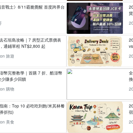
音戰士》8/11霸脆覺醒 首度跨界台
2
貨
哥
2
丸去石垣島攻略｜7 房型正式票價表
2
通鋪單程 NT$2,800 起
v
pon 旅遊
2
酷澎幣完整教學｜首購 7 折、酷澎幣
全
會少賺多少回饋
換
pon 購物
2
指南：Top 10 必吃吃到飽/米其林餐
2
券折扣)
pon 美食
2