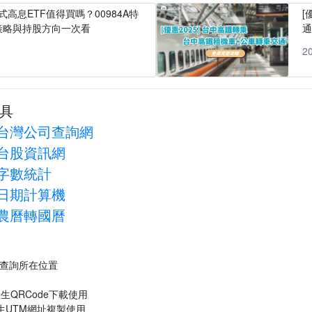
式高息ETF值得買嗎？00984A特
[
策略與持股方向一次看
1
2
具
台灣公司查詢網
台股資訊網
字數統計
日期計算機
農曆轉國曆
P查詢所在位置
生QRCode下載使用
生UTM網址複製使用