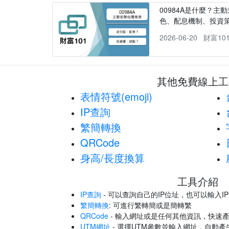
00984A是什麼？主動
色、配息機制、投資
2026-06-20
財富10
其他免費線上工
表情符號(emoji)
IP查詢
繁簡轉換
QRCode
身高/長度換算
工具介紹
IP查詢
- 可以查詢自己的IP位址，也可以輸入I
繁簡轉換
: 可進行繁轉簡或是簡轉繁
QRCode
- 輸入網址或是任何其他資訊，快速產
UTM網址
- 選擇UTM參數並輸入網址，自動產