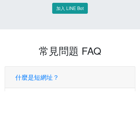
加入 LINE Bot
常見問題 FAQ
什麼是短網址？
短網址是一種將長網址轉換成簡短網址的服
務，讓您可以更方便地分享連結。
使用短網址有什麼好處？