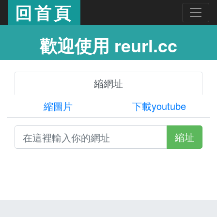
回首頁
歡迎使用 reurl.cc
縮網址
縮圖片
下載youtube
縮址