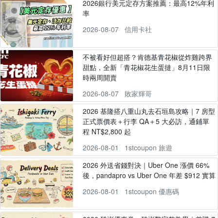
2026銀行美元定存方案推薦：最高12%年利
率
2026-08-07
信用卡社
不被看好但超搭？肯德基青花椒從炸雞跨界
甜點，全新「青花椒花生蛋撻」8月11日限
時兩周開賣
2026-08-07
敗家輝哥
2026 基隆搭八重山丸去石垣島攻略｜7 房型
正式票價表＋行李 QA＋5 大必訪，通鋪單
程 NT$2,800 起
2026-08-01
1stcoupon 旅遊
2026 外送省錢對決｜Uber One 漲價 66%
後，pandapro vs Uber One 年差 $912 實算
2026-08-01
1stcoupon 優惠碼