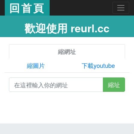
回首頁
歡迎使用 reurl.cc
縮網址
縮圖片
下載youtube
縮址