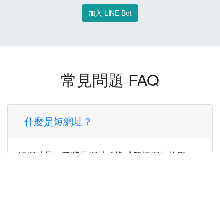
加入 LINE Bot
常見問題 FAQ
什麼是短網址？
短網址是一種將長網址轉換成簡短網址的服
務，讓您可以更方便地分享連結。
使用短網址有什麼好處？