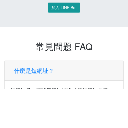
加入 LINE Bot
常見問題 FAQ
什麼是短網址？
短網址是一種將長網址轉換成簡短網址的服
務，讓您可以更方便地分享連結。
使用短網址有什麼好處？