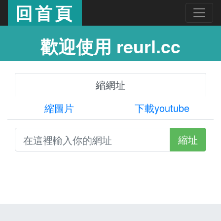
回首頁
歡迎使用 reurl.cc
縮網址
縮圖片
下載youtube
縮址