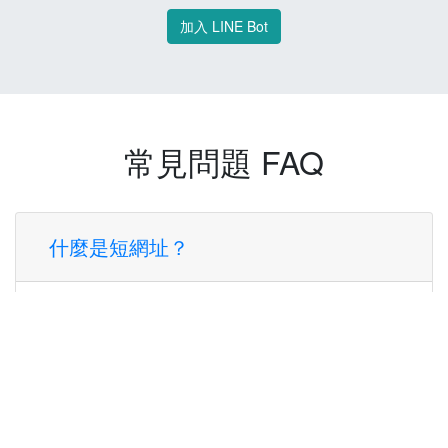
加入 LINE Bot
常見問題 FAQ
什麼是短網址？
短網址是一種將長網址轉換成簡短網址的服
務，讓您可以更方便地分享連結。
使用短網址有什麼好處？