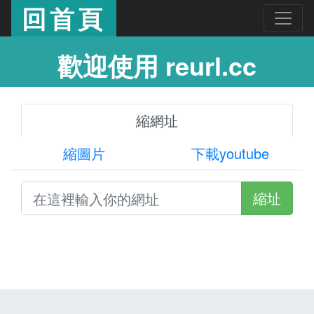
回首頁
歡迎使用 reurl.cc
縮網址
縮圖片
下載youtube
縮址