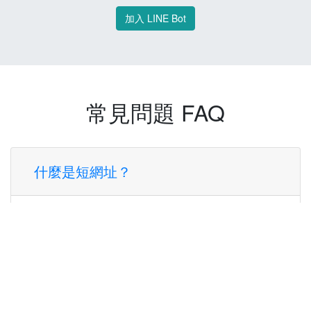
加入 LINE Bot
常見問題 FAQ
什麼是短網址？
短網址是一種將長網址轉換成簡短網址的服
務，讓您可以更方便地分享連結。
使用短網址有什麼好處？