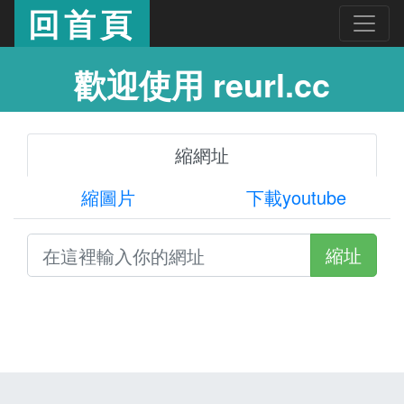
回首頁
歡迎使用 reurl.cc
縮網址
縮圖片
下載youtube
縮址