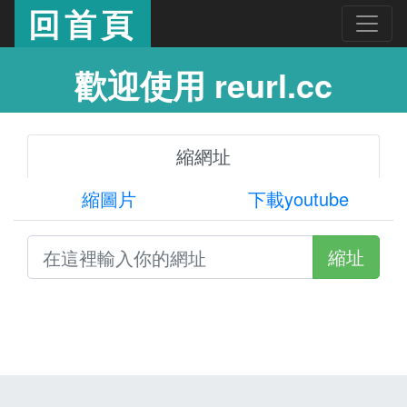
回首頁
歡迎使用 reurl.cc
縮網址
縮圖片
下載youtube
縮址