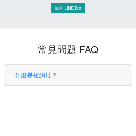
加入 LINE Bot
常見問題 FAQ
什麼是短網址？
短網址是一種將長網址轉換成簡短網址的服
務，讓您可以更方便地分享連結。
使用短網址有什麼好處？