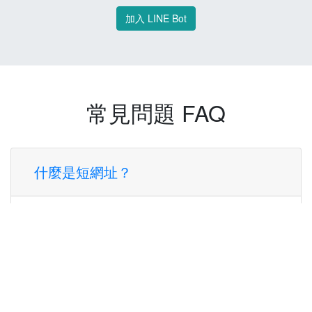
加入 LINE Bot
常見問題 FAQ
什麼是短網址？
短網址是一種將長網址轉換成簡短網址的服
務，讓您可以更方便地分享連結。
使用短網址有什麼好處？