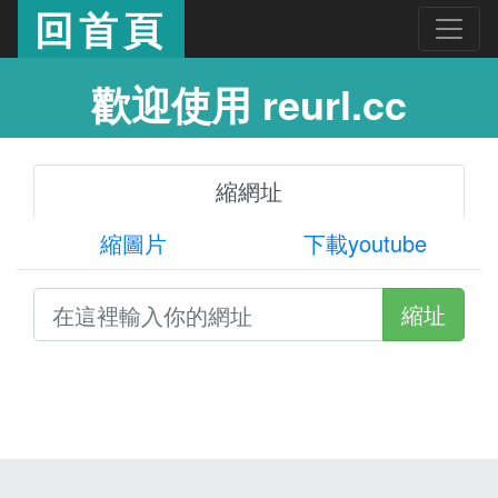
回首頁
歡迎使用 reurl.cc
縮網址
縮圖片
下載youtube
縮址