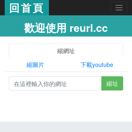
回首頁
歡迎使用 reurl.cc
縮網址
縮圖片
下載youtube
縮址