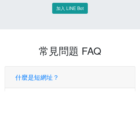
加入 LINE Bot
常見問題 FAQ
什麼是短網址？
短網址是一種將長網址轉換成簡短網址的服
務，讓您可以更方便地分享連結。
使用短網址有什麼好處？