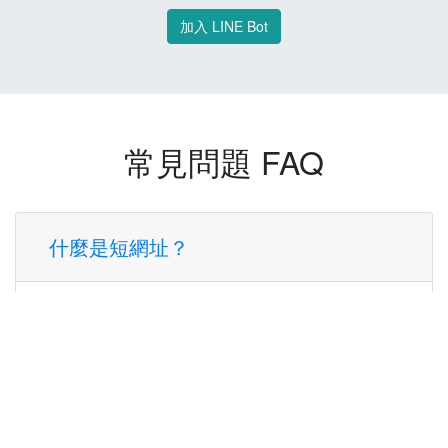
加入 LINE Bot
常見問題 FAQ
什麼是短網址？
短網址是一種將長網址轉換成簡短網址的服
務，讓您可以更方便地分享連結。
使用短網址有什麼好處？