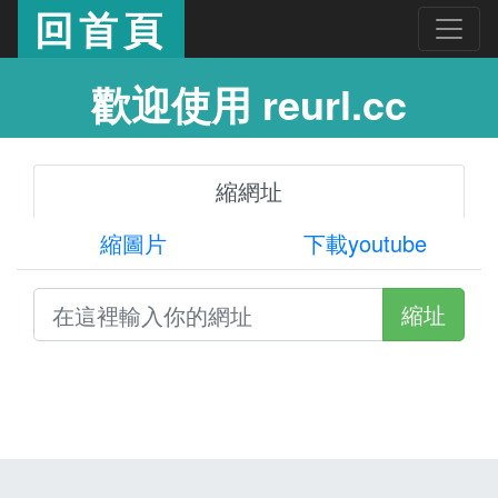
回首頁
歡迎使用 reurl.cc
縮網址
縮圖片
下載youtube
縮址