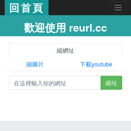
回首頁
歡迎使用 reurl.cc
縮網址
縮圖片
下載youtube
縮址