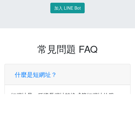
加入 LINE Bot
常見問題 FAQ
什麼是短網址？
短網址是一種將長網址轉換成簡短網址的服
務，讓您可以更方便地分享連結。
使用短網址有什麼好處？