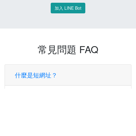
加入 LINE Bot
常見問題 FAQ
什麼是短網址？
短網址是一種將長網址轉換成簡短網址的服
務，讓您可以更方便地分享連結。
使用短網址有什麼好處？