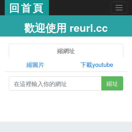
回首頁
歡迎使用 reurl.cc
縮網址
縮圖片
下載youtube
縮址