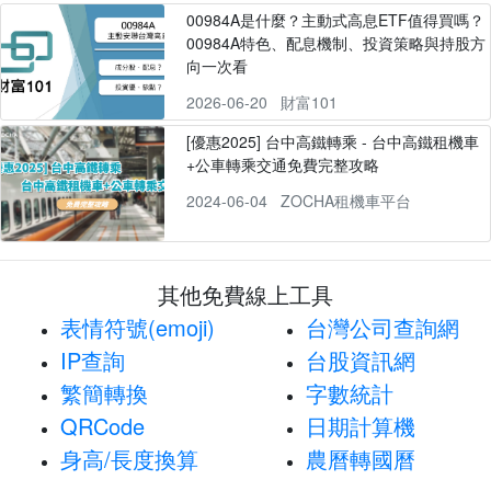
00984A是什麼？主動式高息ETF值得買嗎？
00984A特色、配息機制、投資策略與持股方
向一次看
2026-06-20
財富101
[優惠2025] 台中高鐵轉乘 - 台中高鐵租機車
+公車轉乘交通免費完整攻略
2024-06-04
ZOCHA租機車平台
其他免費線上工具
表情符號(emoji)
台灣公司查詢網
IP查詢
台股資訊網
繁簡轉換
字數統計
QRCode
日期計算機
身高/長度換算
農曆轉國曆