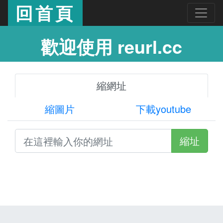
回首頁
歡迎使用 reurl.cc
縮網址
縮圖片
下載youtube
縮址