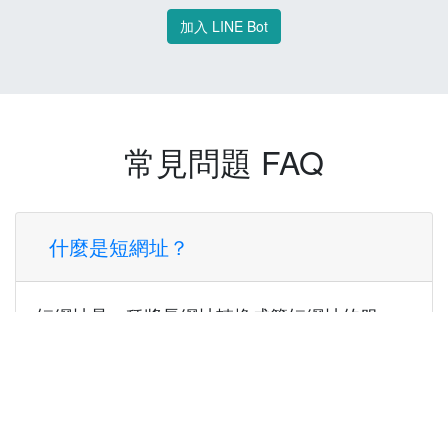
加入 LINE Bot
常見問題 FAQ
什麼是短網址？
短網址是一種將長網址轉換成簡短網址的服
務，讓您可以更方便地分享連結。
使用短網址有什麼好處？