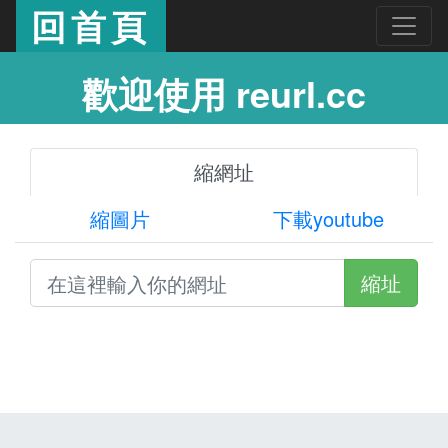
回首頁
歡迎使用 reurl.cc
縮網址
縮圖片
下載youtube
縮址