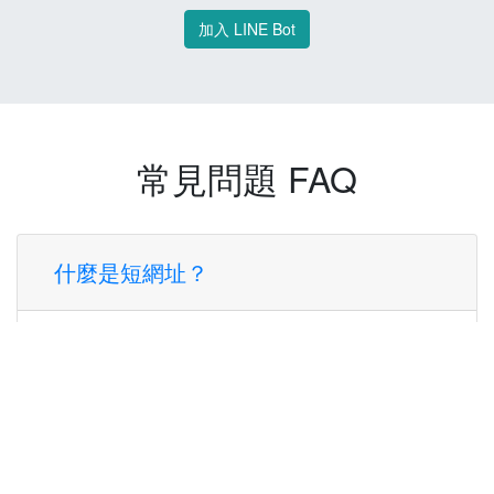
加入 LINE Bot
常見問題 FAQ
什麼是短網址？
短網址是一種將長網址轉換成簡短網址的服
務，讓您可以更方便地分享連結。
使用短網址有什麼好處？