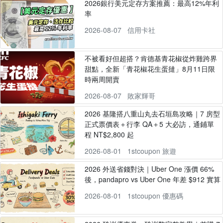
2026銀行美元定存方案推薦：最高12%年利
率
2026-08-07
信用卡社
不被看好但超搭？肯德基青花椒從炸雞跨界
甜點，全新「青花椒花生蛋撻」8月11日限
時兩周開賣
2026-08-07
敗家輝哥
2026 基隆搭八重山丸去石垣島攻略｜7 房型
正式票價表＋行李 QA＋5 大必訪，通鋪單
程 NT$2,800 起
2026-08-01
1stcoupon 旅遊
2026 外送省錢對決｜Uber One 漲價 66%
後，pandapro vs Uber One 年差 $912 實算
2026-08-01
1stcoupon 優惠碼