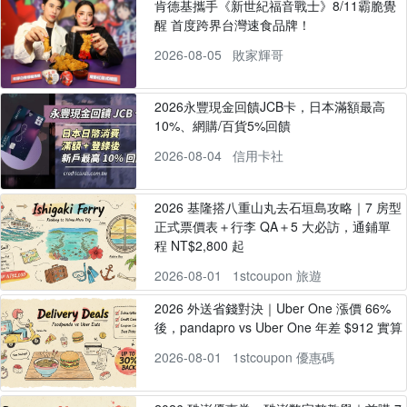
肯德基攜手《新世紀福音戰士》8/11霸脆覺
醒 首度跨界台灣速食品牌！
2026-08-05
敗家輝哥
2026永豐現金回饋JCB卡，日本滿額最高
10%、網購/百貨5%回饋
2026-08-04
信用卡社
2026 基隆搭八重山丸去石垣島攻略｜7 房型
正式票價表＋行李 QA＋5 大必訪，通鋪單
程 NT$2,800 起
2026-08-01
1stcoupon 旅遊
2026 外送省錢對決｜Uber One 漲價 66%
後，pandapro vs Uber One 年差 $912 實算
2026-08-01
1stcoupon 優惠碼