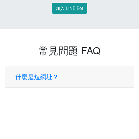
加入 LINE Bot
常見問題 FAQ
什麼是短網址？
短網址是一種將長網址轉換成簡短網址的服
務，讓您可以更方便地分享連結。
使用短網址有什麼好處？