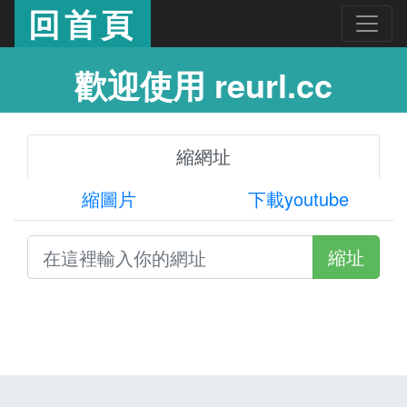
回首頁
歡迎使用 reurl.cc
縮網址
縮圖片
下載youtube
縮址