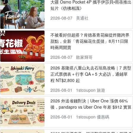
大疆 Osmo Pocket 4P 攜手伊莎貝•雨蓓推出
短片《彷彿相識》
2026-08-07
美通社
不被看好但超搭？肯德基青花椒從炸雞跨界
甜點，全新「青花椒花生蛋撻」8月11日限
時兩周開賣
2026-08-07
敗家輝哥
2026 基隆搭八重山丸去石垣島攻略｜7 房型
正式票價表＋行李 QA＋5 大必訪，通鋪單
程 NT$2,800 起
2026-08-01
1stcoupon 旅遊
2026 外送省錢對決｜Uber One 漲價 66%
後，pandapro vs Uber One 年差 $912 實算
2026-08-01
1stcoupon 優惠碼