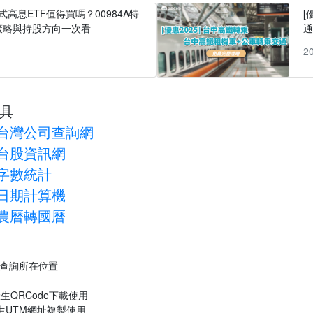
式高息ETF值得買嗎？00984A特
[
策略與持股方向一次看
1
2
具
台灣公司查詢網
台股資訊網
字數統計
日期計算機
農曆轉國曆
P查詢所在位置
生QRCode下載使用
生UTM網址複製使用