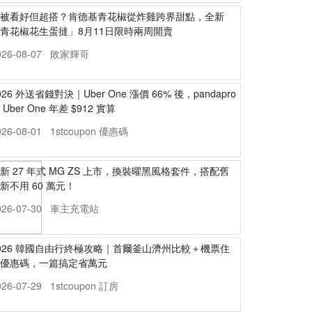
不被看好但超搭？肯德基青花椒從炸雞跨界甜點，全新
青花椒花生蛋撻」8月11日限時兩周開賣
026-08-07
敗家輝哥
026 外送省錢對決｜Uber One 漲價 66% 後，pandapro
s Uber One 年差 $912 實算
026-08-01
1stcoupon 優惠碼
新 27 年式 MG ZS 上市，換裝曜黑風格套件，搭配舊
新不用 60 萬元！
026-07-30
車主充電站
026 韓國自由行終極攻略｜首爾釜山濟州比較＋機票住
宿優惠碼，一篇搞定省萬元
026-07-29
1stcoupon 訂房