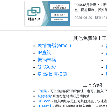
00984A是什麼？主動
色、配息機制、投資
2026-06-20
財富10
其他免費線上工
表情符號(emoji)
IP查詢
繁簡轉換
QRCode
身高/長度換算
工具介紹
IP查詢
- 可以查詢自己的IP位址，也可以輸入I
繁簡轉換
: 可進行繁轉簡或是簡轉繁
QRCode
- 輸入網址或是任何其他資訊，快速產
UTM網址
- 選擇UTM參數並輸入網址，自動產