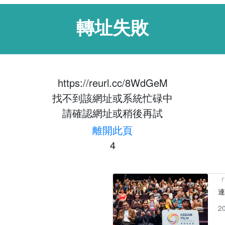
轉址失敗
https://reurl.cc/8WdGeM
找不到該網址或系統忙碌中
請確認網址或稍後再試
離開此頁
4
「
2