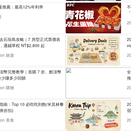
方案推薦：最高12%年利率
「
社
2
丸去石垣島攻略｜7 房型正式票價表
2
通鋪單程 NT$2,800 起
v
pon 旅遊
2
酷澎幣完整教學｜首購 7 折、酷澎幣
全
會少賺多少回饋
換
pon 購物
2
指南：Top 10 必吃吃到飽/米其林餐
2
券折扣)
pon 美食
2