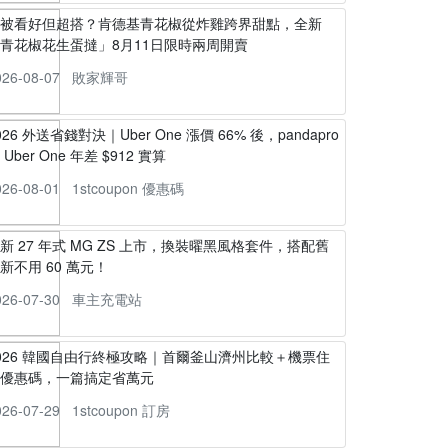
不被看好但超搭？肯德基青花椒從炸雞跨界甜點，全新
青花椒花生蛋撻」8月11日限時兩周開賣
026-08-07
敗家輝哥
026 外送省錢對決｜Uber One 漲價 66% 後，pandapro
s Uber One 年差 $912 實算
026-08-01
1stcoupon 優惠碼
新 27 年式 MG ZS 上市，換裝曜黑風格套件，搭配舊
新不用 60 萬元！
026-07-30
車主充電站
026 韓國自由行終極攻略｜首爾釜山濟州比較＋機票住
宿優惠碼，一篇搞定省萬元
026-07-29
1stcoupon 訂房