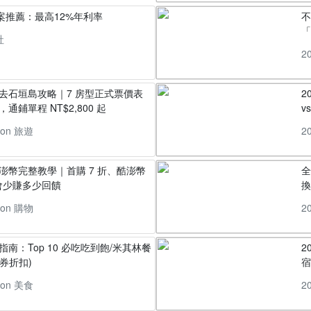
方案推薦：最高12%年利率
「
社
2
丸去石垣島攻略｜7 房型正式票價表
2
通鋪單程 NT$2,800 起
v
pon 旅遊
2
酷澎幣完整教學｜首購 7 折、酷澎幣
全
會少賺多少回饋
換
pon 購物
2
指南：Top 10 必吃吃到飽/米其林餐
2
券折扣)
pon 美食
2