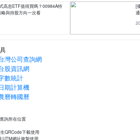
式高息ETF值得買嗎？00984A特
[
策略與持股方向一次看
1
2
具
台灣公司查詢網
台股資訊網
字數統計
日期計算機
農曆轉國曆
P查詢所在位置
生QRCode下載使用
生UTM網址複製使用