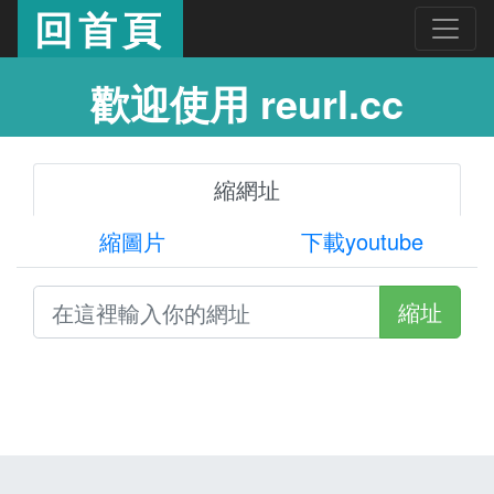
回首頁
歡迎使用 reurl.cc
縮網址
縮圖片
下載youtube
縮址