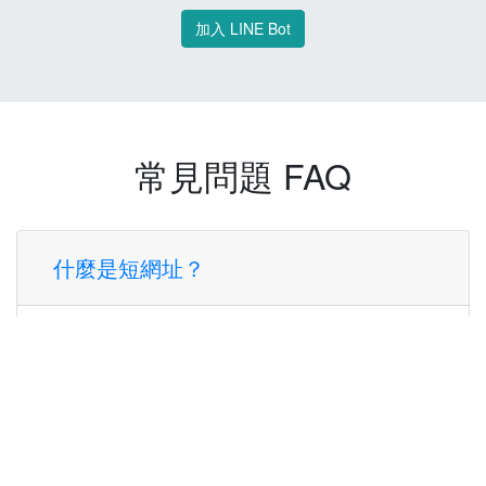
加入 LINE Bot
常見問題 FAQ
什麼是短網址？
短網址是一種將長網址轉換成簡短網址的服
務，讓您可以更方便地分享連結。
使用短網址有什麼好處？