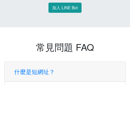
加入 LINE Bot
常見問題 FAQ
什麼是短網址？
短網址是一種將長網址轉換成簡短網址的服
務，讓您可以更方便地分享連結。
使用短網址有什麼好處？