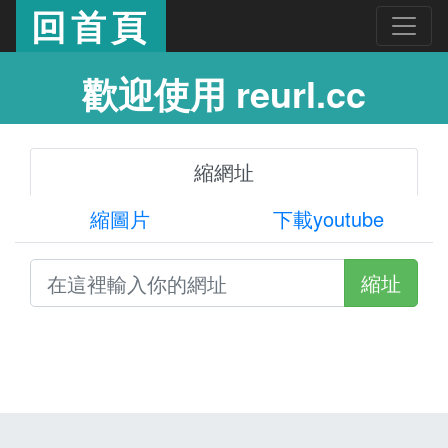
回首頁
歡迎使用 reurl.cc
縮網址
縮圖片
下載youtube
縮址