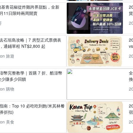
德基青花椒從炸雞跨界甜點，全新
2
月11日限時兩周開賣
貨
哥
2
丸去石垣島攻略｜7 房型正式票價表
2
通鋪單程 NT$2,800 起
v
pon 旅遊
2
酷澎幣完整教學｜首購 7 折、酷澎幣
全
會少賺多少回饋
換
pon 購物
2
指南：Top 10 必吃吃到飽/米其林餐
2
券折扣)
pon 美食
2