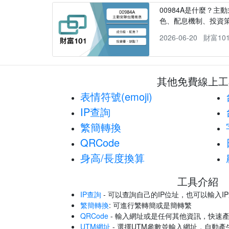
00984A是什麼？主動
色、配息機制、投資
2026-06-20
財富10
其他免費線上工
表情符號(emoji)
IP查詢
繁簡轉換
QRCode
身高/長度換算
工具介紹
IP查詢
- 可以查詢自己的IP位址，也可以輸入I
繁簡轉換
: 可進行繁轉簡或是簡轉繁
QRCode
- 輸入網址或是任何其他資訊，快速產
UTM網址
- 選擇UTM參數並輸入網址，自動產