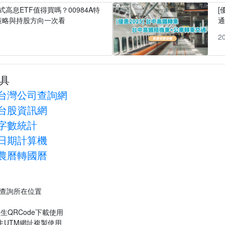
式高息ETF值得買嗎？00984A特
[
策略與持股方向一次看
1
2
具
台灣公司查詢網
台股資訊網
字數統計
日期計算機
農曆轉國曆
P查詢所在位置
生QRCode下載使用
生UTM網址複製使用