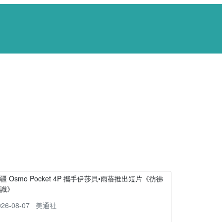
疆 Osmo Pocket 4P 攜手伊莎貝•雨蓓推出短片《彷彿
相識》
026-08-07
美通社