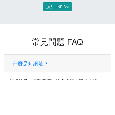
加入 LINE Bot
常見問題 FAQ
什麼是短網址？
短網址是一種將長網址轉換成簡短網址的服
務，讓您可以更方便地分享連結。
使用短網址有什麼好處？