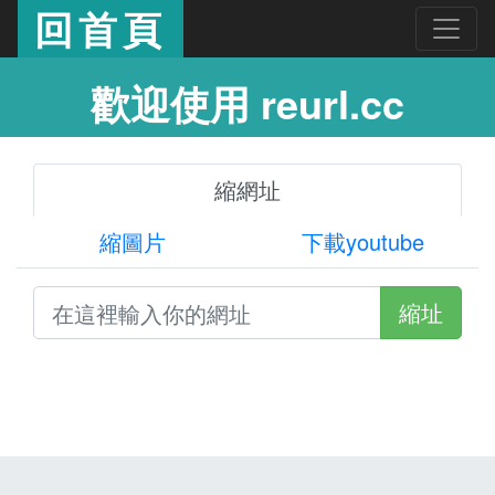
回首頁
歡迎使用 reurl.cc
縮網址
縮圖片
下載youtube
縮址