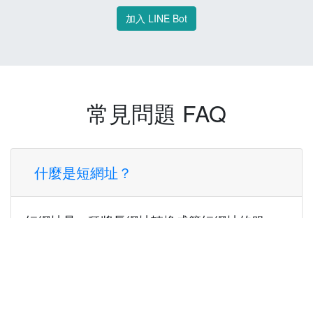
加入 LINE Bot
常見問題 FAQ
什麼是短網址？
短網址是一種將長網址轉換成簡短網址的服
務，讓您可以更方便地分享連結。
使用短網址有什麼好處？