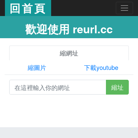
回首頁
歡迎使用 reurl.cc
縮網址
縮圖片
下載youtube
縮址