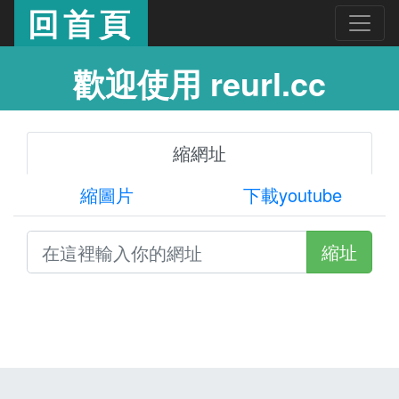
回首頁
歡迎使用 reurl.cc
縮網址
縮圖片
下載youtube
縮址