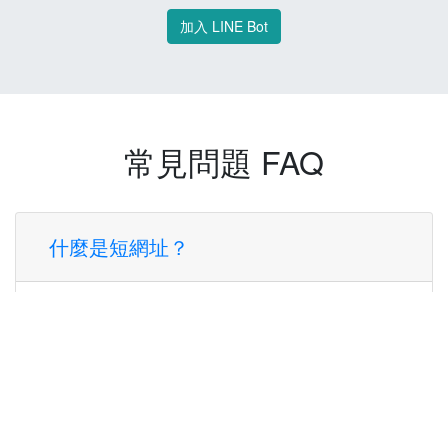
加入 LINE Bot
常見問題 FAQ
什麼是短網址？
短網址是一種將長網址轉換成簡短網址的服
務，讓您可以更方便地分享連結。
使用短網址有什麼好處？